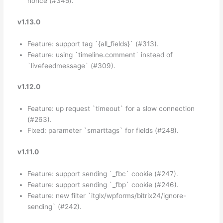
nonce (#345).
v1.13.0
Feature: support tag `{all_fields}` (#313).
Feature: using `timeline.comment` instead of
`livefeedmessage` (#309).
v1.12.0
Feature: up request `timeout` for a slow connection
(#263).
Fixed: parameter `smarttags` for fields (#248).
v1.11.0
Feature: support sending `_fbc` cookie (#247).
Feature: support sending `_fbp` cookie (#246).
Feature: new filter `itglx/wpforms/bitrix24/ignore-
sending` (#242).