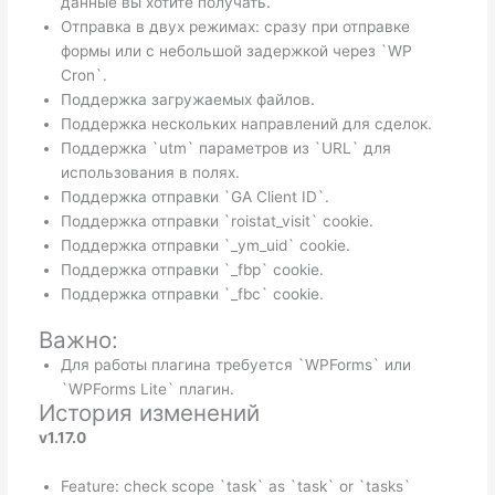
данные вы хотите получать.
Отправка в двух режимах: сразу при отправке
формы или с небольшой задержкой через `WP
Cron`.
Поддержка загружаемых файлов.
Поддержка нескольких направлений для сделок.
Поддержка `utm` параметров из `URL` для
использования в полях.
Поддержка отправки `GA Client ID`.
Поддержка отправки `roistat_visit` cookie.
Поддержка отправки `_ym_uid` cookie.
Поддержка отправки `_fbp` cookie.
Поддержка отправки `_fbc` cookie.
Важно:
Для работы плагина требуется `WPForms` или
`WPForms Lite` плагин.
История изменений
v1.17.0
Feature: check scope `task` as `task` or `tasks`