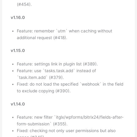
(#454).
v1.16.0
Feature: remember `utm` when caching without
additional request (#418).
v1.15.0
Feature: settings link in plugin list (#389).
Feature: use `tasks.task.add` instead of
`task.item.add` (#379).
Fixed: do not load the specified `webhook` in the field
to exclude copying (#390).
v1.14.0
Feature: new filter `itglx/wpforms/bitrix24/fields-after-
form-submission` (#355).
Fixed: checking not only user permissions but also