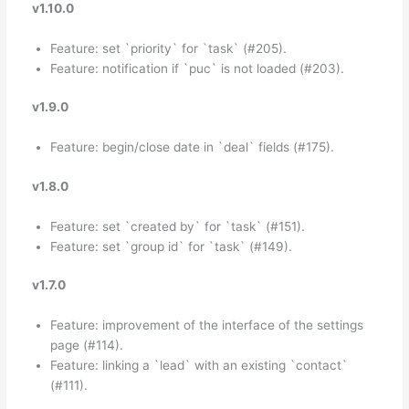
v1.10.0
Feature: set `priority` for `task` (#205).
Feature: notification if `puc` is not loaded (#203).
v1.9.0
Feature: begin/close date in `deal` fields (#175).
v1.8.0
Feature: set `created by` for `task` (#151).
Feature: set `group id` for `task` (#149).
v1.7.0
Feature: improvement of the interface of the settings
page (#114).
Feature: linking a `lead` with an existing `contact`
(#111).