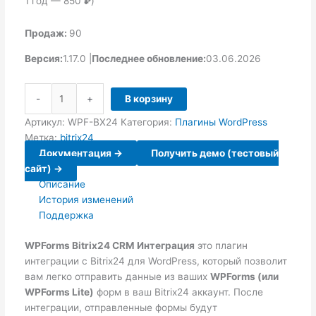
1 год — 850
₽
)
Продаж:
90
Версия:
1.17.0 |
Последнее обновление:
03.06.2026
Количество
-
+
В корзину
товара
WPForms
Артикул:
WPF-BX24
Категория:
Плагины WordPress
-
Метка:
bitrix24
Bitrix24
Документация ->
Получить демо (тестовый
CRM
сайт) ->
-
Описание
Integration
История изменений
|
Поддержка
WPForms
-
WPForms Bitrix24 CRM Интеграция
это плагин
Bitrix24
интеграции с Bitrix24 для WordPress, который позволит
CRM
вам легко отправить данные из ваших
WPForms (или
-
WPForms Lite)
форм в ваш Bitrix24 аккаунт. После
Интеграция
интеграции, отправленные формы будут