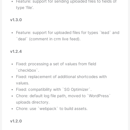
Feature: support for sending uploaded files to fields of
type ‘file’.
v1.3.0
Feature: support for uploaded files for types `lead` and
`deal` (comment in crm live feed).
v1.2.4
Fixed: processing a set of values from field
`checkbox`.
Fixed: replacement of additional shortcodes with
values.
Fixed: compatibility with `SG Optimizer`.
Chore: default log file path, moved to `WordPress`
uploads directory.
Chore: use `webpack` to build assets.
v1.2.0