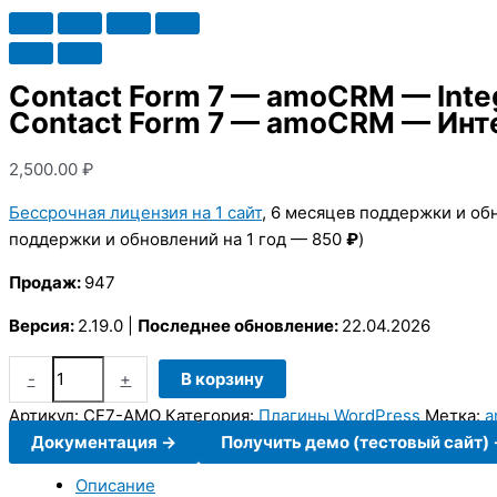
Contact Form 7 — amoCRM — Integ
Contact Form 7 — amoCRM — Инт
2,500.00
₽
Бессрочная лицензия на 1 сайт
, 6 месяцев поддержки и о
поддержки и обновлений на 1 год — 850
₽
)
Продаж:
947
Версия:
2.19.0 |
Последнее обновление:
22.04.2026
Количество
-
+
В корзину
товара
Артикул:
CF7-AMO
Категория:
Плагины WordPress
Метка:
a
Contact
Документация ->
Получить демо (тестовый сайт) 
Form
7
Описание