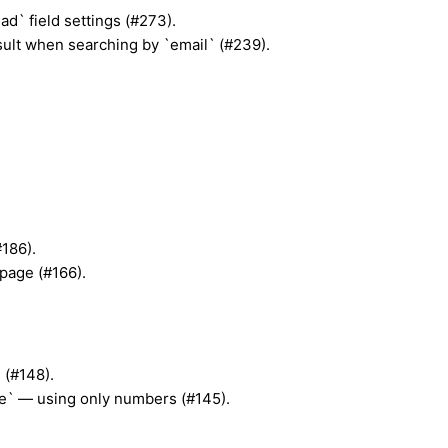
ad` field settings (#273).
esult when searching by `email` (#239).
#186).
 page (#166).
 (#148).
e` — using only numbers (#145).