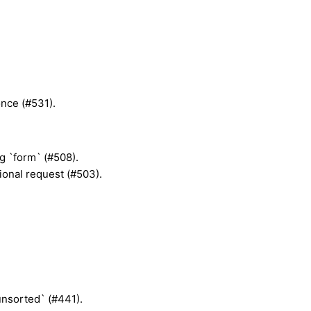
once (#531).
g `form` (#508).
onal request (#503).
nsorted` (#441).