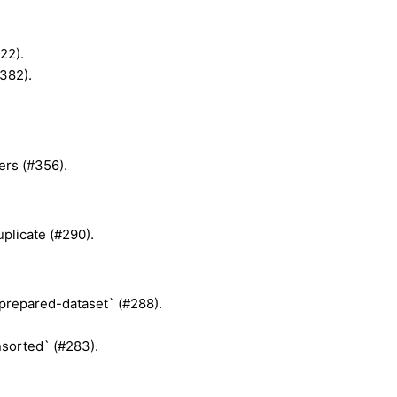
22).
#382).
ers (#356).
uplicate (#290).
/prepared-dataset` (#288).
.
nsorted` (#283).