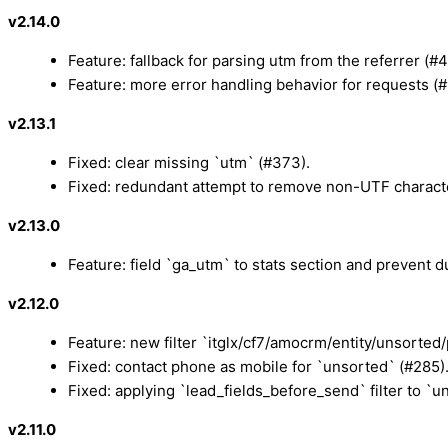
v2.14.0
Feature: fallback for parsing utm from the referrer (#4
Feature: more error handling behavior for requests (
v2.13.1
Fixed: clear missing `utm` (#373).
Fixed: redundant attempt to remove non-UTF charact
v2.13.0
Feature: field `ga_utm` to stats section and prevent d
v2.12.0
Feature: new filter `itglx/cf7/amocrm/entity/unsorted
Fixed: contact phone as mobile for `unsorted` (#285)
Fixed: applying `lead_fields_before_send` filter to `u
v2.11.0