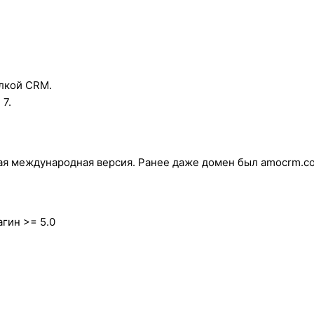
елкой CRM.
 7.
мая международная версия. Ранее даже домен был amocrm.c
агин >= 5.0