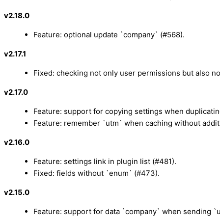
v2.18.0
Feature: optional update `company` (#568).
v2.17.1
Fixed: checking not only user permissions but also n
v2.17.0
Feature: support for copying settings when duplicatin
Feature: remember `utm` when caching without additi
v2.16.0
Feature: settings link in plugin list (#481).
Fixed: fields without `enum` (#473).
v2.15.0
Feature: support for data `company` when sending `u