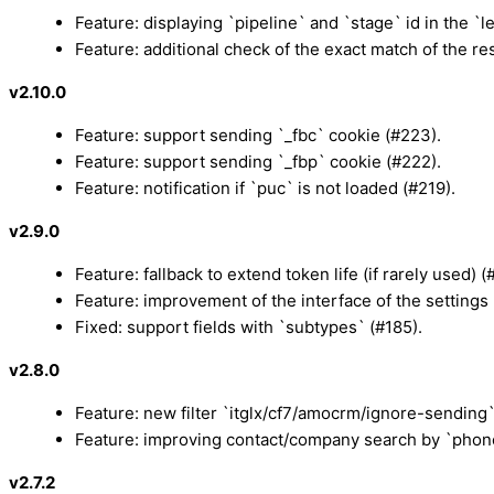
Feature: displaying `pipeline` and `stage` id in the `le
Feature: additional check of the exact match of the r
v2.10.0
Feature: support sending `_fbc` cookie (#223).
Feature: support sending `_fbp` cookie (#222).
Feature: notification if `puc` is not loaded (#219).
v2.9.0
Feature: fallback to extend token life (if rarely used) (
Feature: improvement of the interface of the settings
Fixed: support fields with `subtypes` (#185).
v2.8.0
Feature: new filter `itglx/cf7/amocrm/ignore-sending`
Feature: improving contact/company search by `phon
v2.7.2