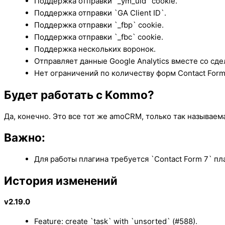
Поддержка отправки `_ym_uid` cookie.
Поддержка отправки `GA Client ID`.
Поддержка отправки `_fbp` cookie.
Поддержка отправки `_fbc` cookie.
Поддержка нескольких воронок.
Отправляет данные Google Analytics вместе со сд
Нет ограничений по количеству форм Contact Form
Будет работать с Kommo?
Да, конечно. Это все тот же amoCRM, только так называе
Важно:
Для работы плагина требуется `Contact Form 7` пл
История изменений
v2.19.0
Feature: create `task` with `unsorted` (#588).