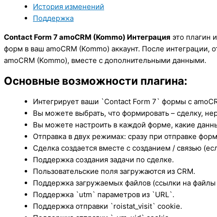
-
История изменений
amoCRM
Поддержка
-
Integration
Contact Form 7 amoCRM (Kommo) Интеграция
это плагин 
|
форм в ваш amoCRM (Kommo) аккаунт. После интеграции, о
Contact
amoCRM (Kommo), вместе с дополнительными данными.
Form
Основные возможности плагина:
7
-
Интегрирует ваши `Contact Form 7` формы с amo
amoCRM
Вы можете выбрать, что формировать – сделку, нер
-
Вы можете настроить в каждой форме, какие данны
Интеграция
Отправка в двух режимах: сразу при отправке форм
Сделка создается вместе с созданием / связью (ес
Поддержка создания задачи по сделке.
Пользовательские поля загружаются из CRM.
Поддержка загружаемых файлов (ссылки на файлы 
Поддержка `utm` параметров из `URL`.
Поддержка отправки `roistat_visit` cookie.