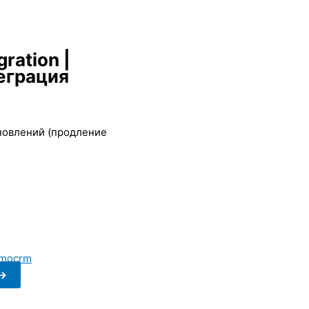
ration |
еграция
бновлений (продление
mocrm
->